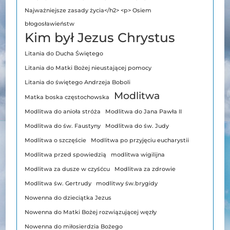
Najważniejsze zasady życia</h2> <p> Osiem
błogosławieństw
Kim był Jezus Chrystus
Litania do Ducha Świętego
Litania do Matki Bożej nieustającej pomocy
Litania do świętego Andrzeja Boboli
Modlitwa
Matka boska częstochowska
Modlitwa do anioła stróża
Modlitwa do Jana Pawła II
Modlitwa do św. Faustyny
Modlitwa do św. Judy
Modlitwa o szczęście
Modlitwa po przyjęciu eucharystii
Modlitwa przed spowiedzią
modlitwa wigilijna
Modlitwa za dusze w czyśćcu
Modlitwa za zdrowie
Modlitwa św. Gertrudy
modlitwy św.brygidy
Nowenna do dzieciątka Jezus
Nowenna do Matki Bożej rozwiązującej węzły
Nowenna do miłosierdzia Bożego