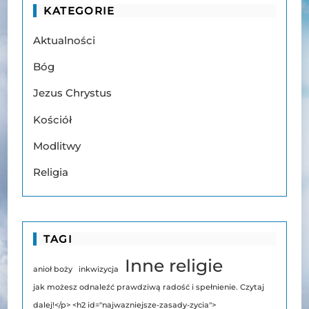
KATEGORIE
Aktualności
Bóg
Jezus Chrystus
Kościół
Modlitwy
Religia
TAGI
Inne religie
anioł boży
inkwizycja
jak możesz odnaleźć prawdziwą radość i spełnienie. Czytaj
dalej!</p> <h2 id="najwazniejsze-zasady-zycia">