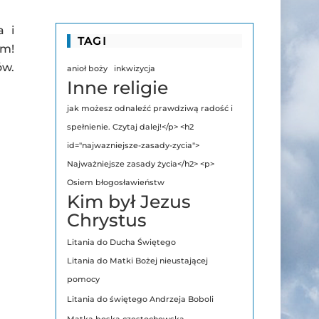
a i
TAGI
am!
ów.
anioł boży
inkwizycja
Inne religie
jak możesz odnaleźć prawdziwą radość i
spełnienie. Czytaj dalej!</p> <h2
id="najwazniejsze-zasady-zycia">
Najważniejsze zasady życia</h2> <p>
Osiem błogosławieństw
Kim był Jezus
Chrystus
Litania do Ducha Świętego
Litania do Matki Bożej nieustającej
pomocy
Litania do świętego Andrzeja Boboli