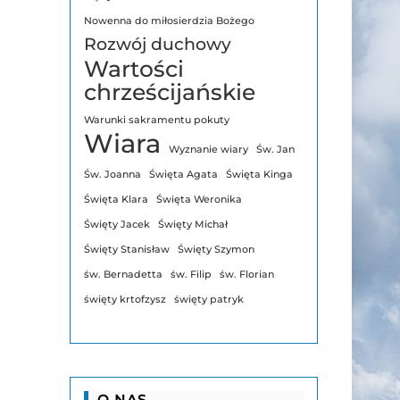
Nowenna do miłosierdzia Bożego
Rozwój duchowy
Wartości
chrześcijańskie
Warunki sakramentu pokuty
Wiara
Wyznanie wiary
Św. Jan
Św. Joanna
Święta Agata
Święta Kinga
Święta Klara
Święta Weronika
Święty Jacek
Święty Michał
Święty Stanisław
Święty Szymon
św. Bernadetta
św. Filip
św. Florian
święty krtofzysz
święty patryk
O NAS