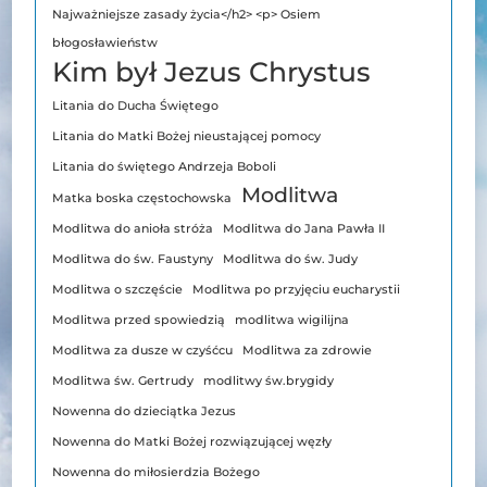
Najważniejsze zasady życia</h2> <p> Osiem
błogosławieństw
Kim był Jezus Chrystus
Litania do Ducha Świętego
Litania do Matki Bożej nieustającej pomocy
Litania do świętego Andrzeja Boboli
Modlitwa
Matka boska częstochowska
Modlitwa do anioła stróża
Modlitwa do Jana Pawła II
Modlitwa do św. Faustyny
Modlitwa do św. Judy
Modlitwa o szczęście
Modlitwa po przyjęciu eucharystii
Modlitwa przed spowiedzią
modlitwa wigilijna
Modlitwa za dusze w czyśćcu
Modlitwa za zdrowie
Modlitwa św. Gertrudy
modlitwy św.brygidy
Nowenna do dzieciątka Jezus
Nowenna do Matki Bożej rozwiązującej węzły
Nowenna do miłosierdzia Bożego