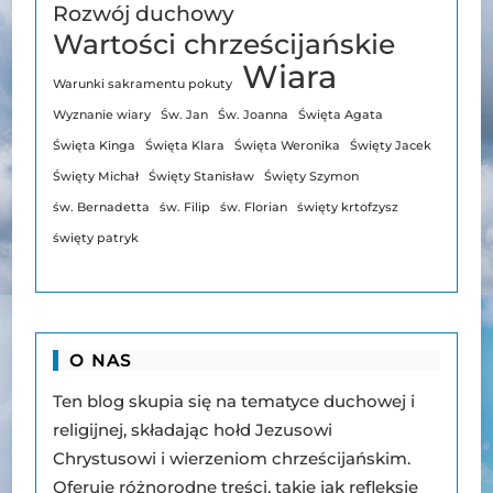
Rozwój duchowy
Wartości chrześcijańskie
Wiara
Warunki sakramentu pokuty
Wyznanie wiary
Św. Jan
Św. Joanna
Święta Agata
Święta Kinga
Święta Klara
Święta Weronika
Święty Jacek
Święty Michał
Święty Stanisław
Święty Szymon
św. Bernadetta
św. Filip
św. Florian
święty krtofzysz
święty patryk
O NAS
Ten blog skupia się na tematyce duchowej i
religijnej, składając hołd Jezusowi
Chrystusowi i wierzeniom chrześcijańskim.
Oferuje różnorodne treści, takie jak refleksje