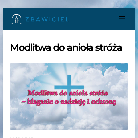
Skip
Men
to
content
Modlitwa do anioła stróża