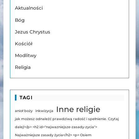
Aktualności
Bóg
Jezus Chrystus
Kościół
Modlitwy
Religia
TAGI
Inne religie
anioł boży
inkwizycja
jak możesz odnaleźć prawdziwą radość i spełnienie. Czytaj
dalej!</p> <h2 id="najwazniejsze-zasady-zycia">
Najważniejsze zasady życia</h2> <p> Osiem