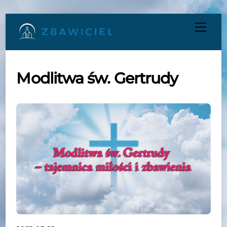
Skip
Men
to
content
Modlitwa św. Gertrudy