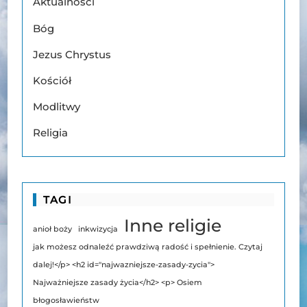
Aktualności
Bóg
Jezus Chrystus
Kościół
Modlitwy
Religia
TAGI
Inne religie
anioł boży
inkwizycja
jak możesz odnaleźć prawdziwą radość i spełnienie. Czytaj
dalej!</p> <h2 id="najwazniejsze-zasady-zycia">
Najważniejsze zasady życia</h2> <p> Osiem
błogosławieństw