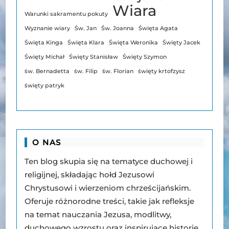
Wiara
Warunki sakramentu pokuty
Wyznanie wiary
Św. Jan
Św. Joanna
Święta Agata
Święta Kinga
Święta Klara
Święta Weronika
Święty Jacek
Święty Michał
Święty Stanisław
Święty Szymon
św. Bernadetta
św. Filip
św. Florian
święty krtofzysz
święty patryk
O NAS
Ten blog skupia się na tematyce duchowej i
religijnej, składając hołd Jezusowi
Chrystusowi i wierzeniom chrześcijańskim.
Oferuje różnorodne treści, takie jak refleksje
na temat nauczania Jezusa, modlitwy,
duchowego wzrostu oraz inspirujące historie