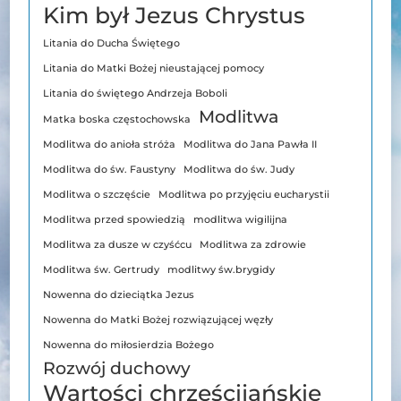
Kim był Jezus Chrystus
Litania do Ducha Świętego
Litania do Matki Bożej nieustającej pomocy
Litania do świętego Andrzeja Boboli
Modlitwa
Matka boska częstochowska
Modlitwa do anioła stróża
Modlitwa do Jana Pawła II
Modlitwa do św. Faustyny
Modlitwa do św. Judy
Modlitwa o szczęście
Modlitwa po przyjęciu eucharystii
Modlitwa przed spowiedzią
modlitwa wigilijna
Modlitwa za dusze w czyśćcu
Modlitwa za zdrowie
Modlitwa św. Gertrudy
modlitwy św.brygidy
Nowenna do dzieciątka Jezus
Nowenna do Matki Bożej rozwiązującej węzły
Nowenna do miłosierdzia Bożego
Rozwój duchowy
Wartości chrześcijańskie