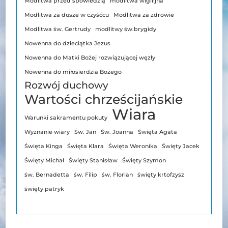
Modlitwa przed spowiedzią
modlitwa wigilijna
Modlitwa za dusze w czyśćcu
Modlitwa za zdrowie
Modlitwa św. Gertrudy
modlitwy św.brygidy
Nowenna do dzieciątka Jezus
Nowenna do Matki Bożej rozwiązującej węzły
Nowenna do miłosierdzia Bożego
Rozwój duchowy
Wartości chrześcijańskie
Wiara
Warunki sakramentu pokuty
Wyznanie wiary
Św. Jan
Św. Joanna
Święta Agata
Święta Kinga
Święta Klara
Święta Weronika
Święty Jacek
Święty Michał
Święty Stanisław
Święty Szymon
św. Bernadetta
św. Filip
św. Florian
święty krtofzysz
święty patryk