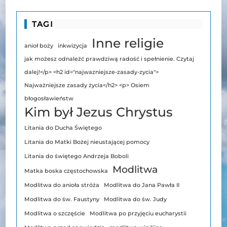
TAGI
Inne religie
anioł boży
inkwizycja
jak możesz odnaleźć prawdziwą radość i spełnienie. Czytaj
dalej!</p> <h2 id="najwazniejsze-zasady-zycia">
Najważniejsze zasady życia</h2> <p> Osiem
błogosławieństw
Kim był Jezus Chrystus
Litania do Ducha Świętego
Litania do Matki Bożej nieustającej pomocy
Litania do świętego Andrzeja Boboli
Modlitwa
Matka boska częstochowska
Modlitwa do anioła stróża
Modlitwa do Jana Pawła II
Modlitwa do św. Faustyny
Modlitwa do św. Judy
Modlitwa o szczęście
Modlitwa po przyjęciu eucharystii