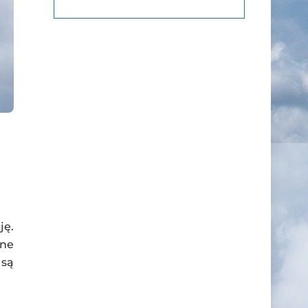
ję.
bne
 są