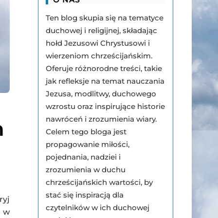
Ten blog skupia się na tematyce
duchowej i religijnej, składając
hołd Jezusowi Chrystusowi i
wierzeniom chrześcijańskim.
Oferuje różnorodne treści, takie
jak refleksje na temat nauczania
Jezusa, modlitwy, duchowego
wzrostu oraz inspirujące historie
nawróceń i zrozumienia wiary.
m
Celem tego bloga jest
propagowanie miłości,
pojednania, nadziei i
zrozumienia w duchu
chrześcijańskich wartości, by
stać się inspiracją dla
ryj
czytelników w ich duchowej
a w