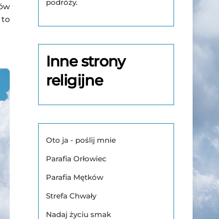
podróży.
ków
 to
Inne strony
religijne
Oto ja - poślij mnie
Parafia Orłowiec
Parafia Mętków
Strefa Chwały
Nadaj życiu smak