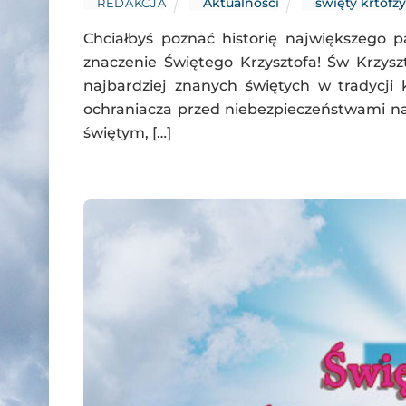
Aktualności
święty krtofzy
REDAKCJA
Chciałbyś poznać historię największego p
znaczenie Świętego Krzysztofa! Św Krzysz
najbardziej znanych świętych w tradycji 
ochraniacza przed niebezpieczeństwami na d
świętym, […]