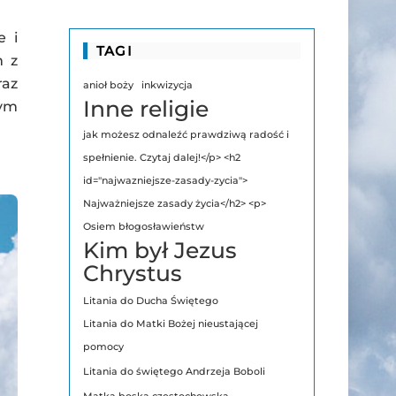
e i
TAGI
m z
raz
anioł boży
inkwizycja
Inne religie
tym
jak możesz odnaleźć prawdziwą radość i
spełnienie. Czytaj dalej!</p> <h2
id="najwazniejsze-zasady-zycia">
Najważniejsze zasady życia</h2> <p>
Osiem błogosławieństw
Kim był Jezus
Chrystus
Litania do Ducha Świętego
Litania do Matki Bożej nieustającej
pomocy
Litania do świętego Andrzeja Boboli