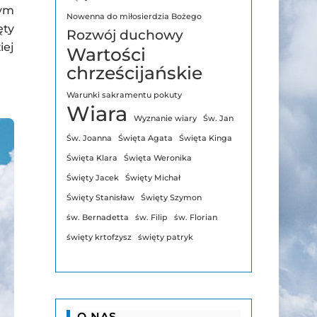
łym
Nowenna do miłosierdzia Bożego
ęty
Rozwój duchowy
iej
Wartości
chrześcijańskie
Warunki sakramentu pokuty
Wiara
Wyznanie wiary
Św. Jan
Św. Joanna
Święta Agata
Święta Kinga
Święta Klara
Święta Weronika
Święty Jacek
Święty Michał
Święty Stanisław
Święty Szymon
św. Bernadetta
św. Filip
św. Florian
święty krtofzysz
święty patryk
O NAS