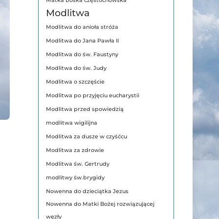
Matka boska częstochowska
Modlitwa
Modlitwa do anioła stróża
Modlitwa do Jana Pawła II
Modlitwa do św. Faustyny
Modlitwa do św. Judy
Modlitwa o szczęście
Modlitwa po przyjęciu eucharystii
Modlitwa przed spowiedzią
modlitwa wigilijna
Modlitwa za dusze w czyśćcu
Modlitwa za zdrowie
Modlitwa św. Gertrudy
modlitwy św.brygidy
Nowenna do dzieciątka Jezus
Nowenna do Matki Bożej rozwiązującej
węzły