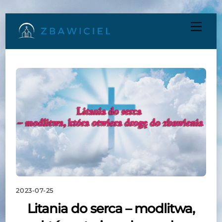
Skip
Men
to
content
2023-07-25
Litania do serca – modlitwa,