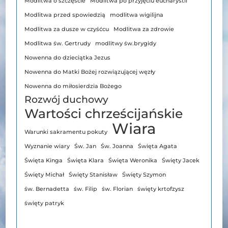
Modlitwa o szczęście
Modlitwa po przyjęciu eucharystii
Modlitwa przed spowiedzią
modlitwa wigilijna
Modlitwa za dusze w czyśćcu
Modlitwa za zdrowie
Modlitwa św. Gertrudy
modlitwy św.brygidy
Nowenna do dzieciątka Jezus
Nowenna do Matki Bożej rozwiązującej węzły
Nowenna do miłosierdzia Bożego
Rozwój duchowy
Wartości chrześcijańskie
Wiara
Warunki sakramentu pokuty
Wyznanie wiary
Św. Jan
Św. Joanna
Święta Agata
Święta Kinga
Święta Klara
Święta Weronika
Święty Jacek
Święty Michał
Święty Stanisław
Święty Szymon
św. Bernadetta
św. Filip
św. Florian
święty krtofzysz
święty patryk