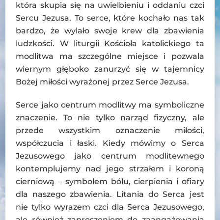
która skupia się na uwielbieniu i oddaniu czci
Sercu Jezusa. To serce, które kochało nas tak
bardzo, że wylało swoje krew dla zbawienia
ludzkości. W liturgii Kościoła katolickiego ta
modlitwa ma szczególne miejsce i pozwala
wiernym głęboko zanurzyć się w tajemnicy
Bożej miłości wyrażonej przez Serce Jezusa.
Serce jako centrum modlitwy ma symboliczne
znaczenie. To nie tylko narząd fizyczny, ale
przede wszystkim oznaczenie miłości,
współczucia i łaski. Kiedy mówimy o Serca
Jezusowego jako centrum modlitewnego
kontemplujemy nad jego strzałem i koroną
cierniową – symbolem bólu, cierpienia i ofiary
dla naszego zbawienia. Litania do Serca jest
nie tylko wyrazem czci dla Serca Jezusowego,
ale również zaproszeniem do zaangażowania