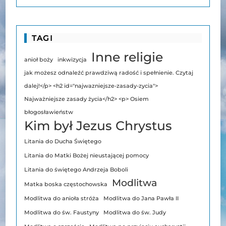
TAGI
Inne religie
anioł boży
inkwizycja
jak możesz odnaleźć prawdziwą radość i spełnienie. Czytaj
dalej!</p> <h2 id="najwazniejsze-zasady-zycia">
Najważniejsze zasady życia</h2> <p> Osiem
błogosławieństw
Kim był Jezus Chrystus
Litania do Ducha Świętego
Litania do Matki Bożej nieustającej pomocy
Litania do świętego Andrzeja Boboli
Modlitwa
Matka boska częstochowska
Modlitwa do anioła stróża
Modlitwa do Jana Pawła II
Modlitwa do św. Faustyny
Modlitwa do św. Judy