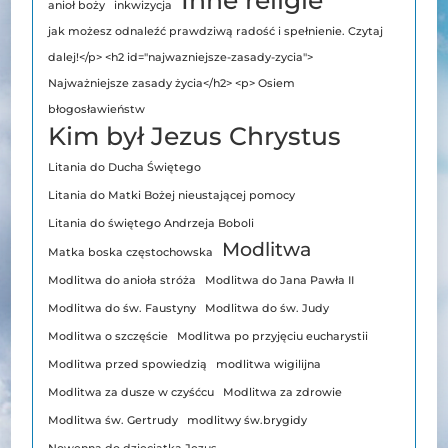
anioł boży
inkwizycja
jak możesz odnaleźć prawdziwą radość i spełnienie. Czytaj
dalej!</p> <h2 id="najwazniejsze-zasady-zycia">
Najważniejsze zasady życia</h2> <p> Osiem
błogosławieństw
Kim był Jezus Chrystus
Litania do Ducha Świętego
Litania do Matki Bożej nieustającej pomocy
Litania do świętego Andrzeja Boboli
Modlitwa
Matka boska częstochowska
Modlitwa do anioła stróża
Modlitwa do Jana Pawła II
Modlitwa do św. Faustyny
Modlitwa do św. Judy
Modlitwa o szczęście
Modlitwa po przyjęciu eucharystii
Modlitwa przed spowiedzią
modlitwa wigilijna
Modlitwa za dusze w czyśćcu
Modlitwa za zdrowie
Modlitwa św. Gertrudy
modlitwy św.brygidy