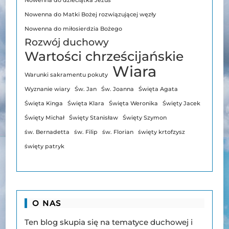
Nowenna do dzieciątka Jezus
Nowenna do Matki Bożej rozwiązującej węzły
Nowenna do miłosierdzia Bożego
Rozwój duchowy
Wartości chrześcijańskie
Wiara
Warunki sakramentu pokuty
Wyznanie wiary
Św. Jan
Św. Joanna
Święta Agata
Święta Kinga
Święta Klara
Święta Weronika
Święty Jacek
Święty Michał
Święty Stanisław
Święty Szymon
św. Bernadetta
św. Filip
św. Florian
święty krtofzysz
święty patryk
O NAS
Ten blog skupia się na tematyce duchowej i