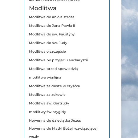
Matka boska częstochowska
Modlitwa
Modlitwa do anioła stróża
Modlitwa do Jana Pawła II
Modlitwa do św. Faustyny
Modlitwa do św. Judy
Modlitwa o szczęście
Modlitwa po przyjęciu eucharystii
Modlitwa przed spowiedzią
modlitwa wigilijna
Modlitwa za dusze w czyśćcu
Modlitwa za zdrowie
Modlitwa św. Gertrudy
modlitwy św.brygidy
Nowenna do dzieciątka Jezus
Nowenna do Matki Bożej rozwiązującej
węzły