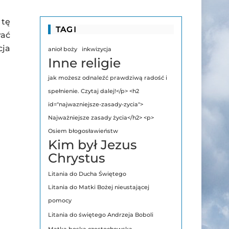
 tę
TAGI
wać
cja
anioł boży
inkwizycja
Inne religie
jak możesz odnaleźć prawdziwą radość i
spełnienie. Czytaj dalej!</p> <h2
id="najwazniejsze-zasady-zycia">
Najważniejsze zasady życia</h2> <p>
Osiem błogosławieństw
Kim był Jezus
Chrystus
Litania do Ducha Świętego
Litania do Matki Bożej nieustającej
pomocy
Litania do świętego Andrzeja Boboli