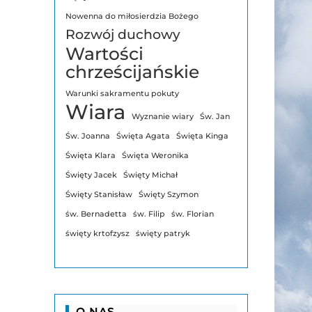
Nowenna do miłosierdzia Bożego
Rozwój duchowy
Wartości
chrześcijańskie
Warunki sakramentu pokuty
Wiara
Wyznanie wiary
Św. Jan
Św. Joanna
Święta Agata
Święta Kinga
Święta Klara
Święta Weronika
Święty Jacek
Święty Michał
Święty Stanisław
Święty Szymon
św. Bernadetta
św. Filip
św. Florian
święty krtofzysz
święty patryk
O NAS