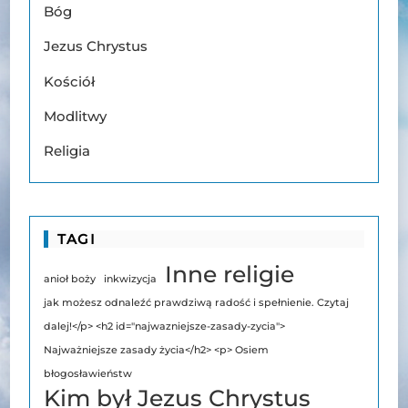
Bóg
Jezus Chrystus
Kościół
Modlitwy
Religia
TAGI
Inne religie
anioł boży
inkwizycja
jak możesz odnaleźć prawdziwą radość i spełnienie. Czytaj
dalej!</p> <h2 id="najwazniejsze-zasady-zycia">
Najważniejsze zasady życia</h2> <p> Osiem
błogosławieństw
Kim był Jezus Chrystus