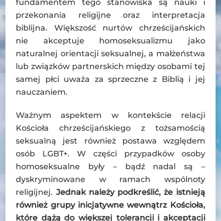
fundamentem tego stanowiska są nauki i
przekonania religijne oraz interpretacja
biblijna. Większość nurtów chrześcijańskich
nie akceptuje homoseksualizmu jako
naturalnej orientacji seksualnej, a małżeństwa
lub związków partnerskich między osobami tej
samej płci uważa za sprzeczne z Biblią i jej
nauczaniem.
Ważnym aspektem w kontekście relacji
Kościoła chrześcijańskiego z tożsamością
seksualną jest również postawa względem
osób LGBT+. W części przypadków osoby
homoseksualne były – bądź nadal są –
dyskryminowane w ramach wspólnoty
religijnej.
Jednak należy podkreślić, że istnieją
również grupy inicjatywne wewnątrz Kościoła,
które dążą do większej tolerancji i akceptacji