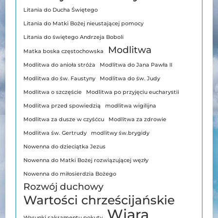
Litania do Ducha Świętego
Litania do Matki Bożej nieustającej pomocy
Litania do świętego Andrzeja Boboli
Modlitwa
Matka boska częstochowska
Modlitwa do anioła stróża
Modlitwa do Jana Pawła II
Modlitwa do św. Faustyny
Modlitwa do św. Judy
Modlitwa o szczęście
Modlitwa po przyjęciu eucharystii
Modlitwa przed spowiedzią
modlitwa wigilijna
Modlitwa za dusze w czyśćcu
Modlitwa za zdrowie
Modlitwa św. Gertrudy
modlitwy św.brygidy
Nowenna do dzieciątka Jezus
Nowenna do Matki Bożej rozwiązującej węzły
Nowenna do miłosierdzia Bożego
Rozwój duchowy
Wartości chrześcijańskie
Wiara
Warunki sakramentu pokuty