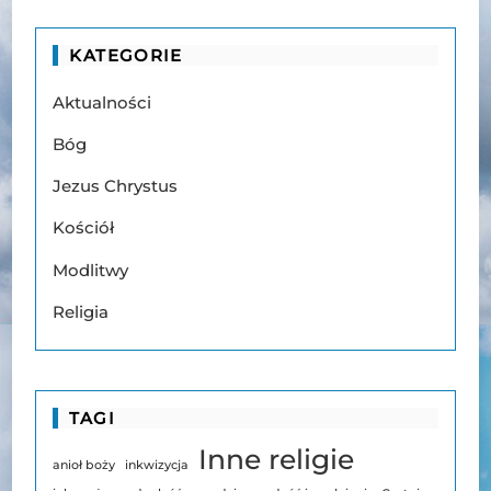
KATEGORIE
Aktualności
Bóg
Jezus Chrystus
Kościół
Modlitwy
Religia
TAGI
Inne religie
anioł boży
inkwizycja