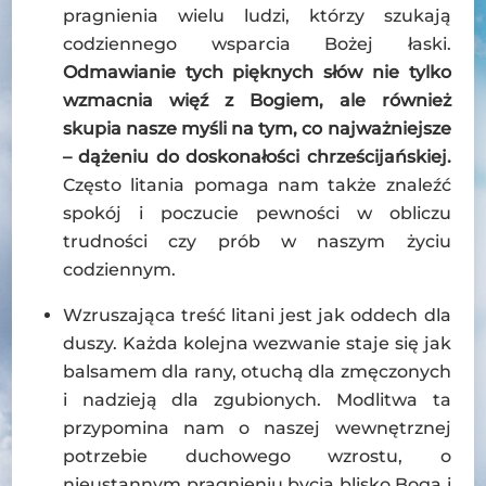
pragnienia wielu ludzi, którzy szukają
codziennego wsparcia Bożej łaski.
Odmawianie tych pięknych słów nie tylko
wzmacnia więź z Bogiem, ale również
skupia nasze myśli na tym, co najważniejsze
– dążeniu do doskonałości chrześcijańskiej.
Często litania pomaga nam także znaleźć
spokój i poczucie pewności w obliczu
trudności czy prób w naszym życiu
codziennym.
Wzruszająca treść litani jest jak oddech dla
duszy. Każda kolejna wezwanie staje się jak
balsamem dla rany, otuchą dla zmęczonych
i nadzieją dla zgubionych. Modlitwa ta
przypomina nam o naszej wewnętrznej
potrzebie duchowego wzrostu, o
nieustannym pragnieniu bycia blisko Boga i