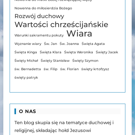
Nowenna do miłosierdzia Bożego
Rozwój duchowy
Wartości chrześcijańskie
Wiara
Warunki sakramentu pokuty
Wyznanie wiary
Św. Jan
Św. Joanna
Święta Agata
Święta Kinga
Święta Klara
Święta Weronika
Święty Jacek
Święty Michał
Święty Stanisław
Święty Szymon
św. Bernadetta
św. Filip
św. Florian
święty krtofzysz
święty patryk
O NAS
Ten blog skupia się na tematyce duchowej i
religijnej, składając hołd Jezusowi