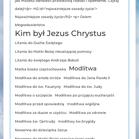
jak możesz odnaleźć prawdziwą radość i spełnienie. Czytaj
dalej!</p> <h2 id="najwazniejsze-zasady-zycia">
Najważniejsze zasady życia</h2> <p> Osiem
błogosławieństw
Kim był Jezus Chrystus
Litania do Ducha Świętego
Litania do Matki Bożej nieustającej pomocy
Litania do świętego Andrzeja Boboli
Modlitwa
Matka boska częstochowska
Modlitwa do anioła stróża
Modlitwa do Jana Pawła II
Modlitwa do św. Faustyny
Modlitwa do św. Judy
Modlitwa o szczęście
Modlitwa po przyjęciu eucharystii
Modlitwa przed spowiedzią
modlitwa wigilijna
Modlitwa za dusze w czyśćcu
Modlitwa za zdrowie
Modlitwa św. Gertrudy
modlitwy św.brygidy
Nowenna do dzieciątka Jezus
Nowenna do Matki Bożej rozwiązującej węzły